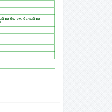
й на белом, белый на
й.