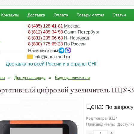
Контакты
Доставка
Оплата
Товары оптом
Статьи
8 (495) 128-41-81
Москва
8 (812) 409-34-98
Санкт-Петербург
8 (831) 235-06-68
Н. Новгород
8 (800) 775-69-28
По России
Напишите нам
!
info@aura-med.ru
Доставка по всей России и в страны СНГ
»
»
ная
Доступная среда
Видеоувеличители
ртативный цифровой увеличитель ПЦУ-3
Цена:
По запросу
Код товара:
9327
Производитель:
Доступна