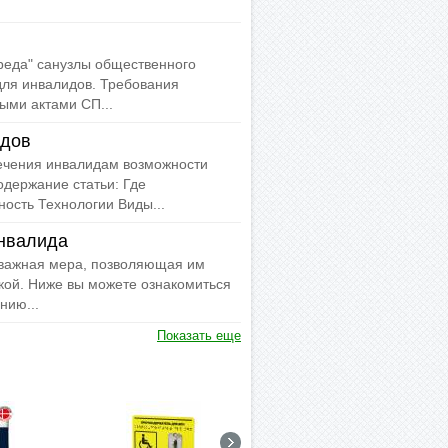
реда" санузлы общественного
ля инвалидов. Требования
ми актами СП...
идов
ечения инвалидам возможности
одержание статьи: Где
ость Технологии Виды...
инвалида
 важная мера, позволяющая им
кой. Ниже вы можете ознакомиться
нию...
Показать еще