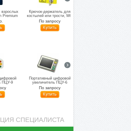
я взрослых
Крючок-держатель для
Экспресс-измеритель
rm Premium
костылей или трости, М6,
ПКГ-03 Сателлит Экспресс
нержавеющая сталь
р.
По запросу
2 400 р.
(50274-1)
цифровой
Портативный цифровой
Портативный цифровой
ь ПЦУ-9
увеличитель ПЦУ-6
увеличитель ПЦУ-5
осу
По запросу
По запросу
ь
Купить
Купить
АЦИЯ СПЕЦИАЛИСТА