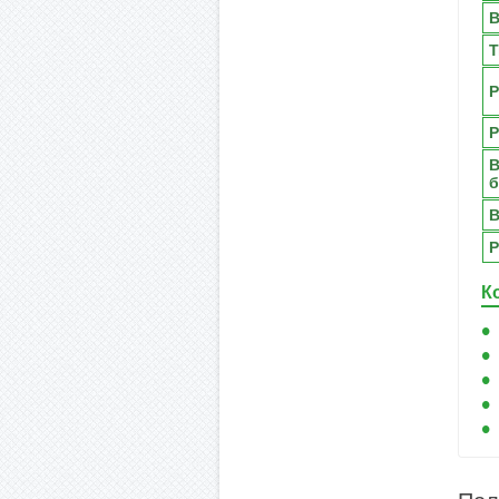
В
Т
Р
Р
В
б
В
Р
К