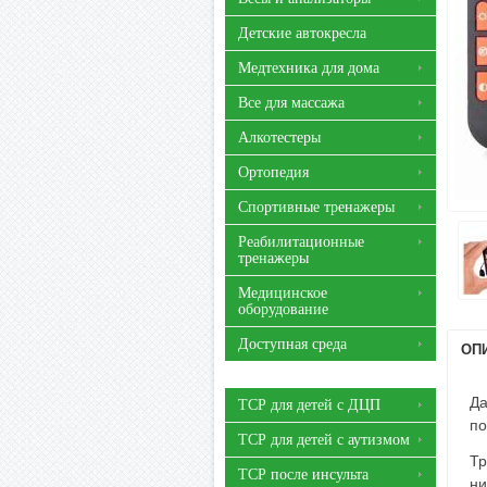
Детские автокресла
Медтехника для дома
Все для массажа
Алкотестеры
Ортопедия
Спортивные тренажеры
Реабилитационные
тренажеры
Медицинское
оборудование
Доступная среда
ОП
Да
ТСР для детей с ДЦП
по
ТСР для детей с аутизмом
Тр
ТСР после инсульта
ни