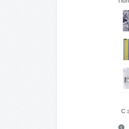
Пол
С 