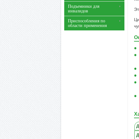
Подъемники для
Эт
инвалидов
Ци
Приспособления по
области применения
чу
О
Х
Д
Д