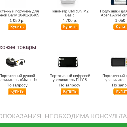
стенный поручень для
Тонометр OMRON M2
Подгузники дл
нной Barry 10401-10405
Basic
Abena Abri-Fo
(31-81 см)
1 050 р.
4 700 р.
1 050 
хожие товары
Портативный ручной
Портативный цифровой
Портативный 
величитель «Мышь 1»
увеличитель ПЦУ-8
увеличител
По запросу
По запросу
По запр
Купить
Купить
Купит
ПОКАЗАНИЯ. НЕОБХОДИМА КОНСУЛЬТ