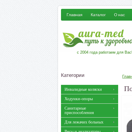
Главная
Каталог
О нас
с 2004 года работаем для Вас
Категории
Глав
По
Инвалидные коляски
Ходунки-опоры
Санитарные
приспособления
Для лежачих больных
Весы и анализаторы