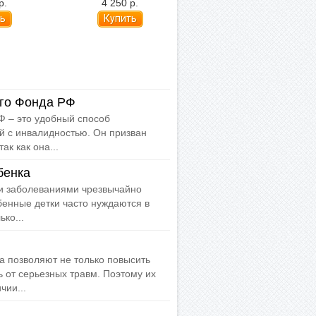
р.
4 250 р.
4 400 р.
го Фонда РФ
 – это удобный способ
й с инвалидностью. Он призван
ак как она...
бенка
и заболеваниями чрезвычайно
бенные детки часто нуждаются в
ко...
а позволяют не только повысить
 от серьезных травм. Поэтому их
чии...