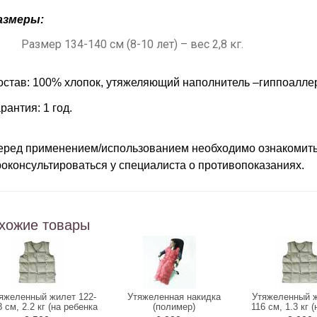
азмеры:
Размер 134-140 см (8-10 лет) – вес 2,8 кг.
остав:
100% хлопок, утяжеляющий наполнитель –гиппоалле
рантия: 1 год.
еред применением/использованием необходимо ознакомитьс
роконсультироваться у специалиста о противопоказаниях.
хожие товары
яжеленный жилет 122-
Утяжеленная накидка
Утяжеленный ж
 см, 2.2 кг (на ребенка
(полимер)
116 см, 1.3 кг 
5-7 лет) ОМТ-20_2
3-5 лет) О