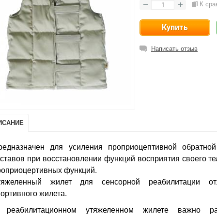
К сра
Написать отзыв
ИСАНИЕ
редназначен для усиления проприоцептивной обратно
уставов при восстановлении функций восприятия своего те
роприоцертивных функций.
тяжеленный жилет для сенсорной реабилитации отл
портивного жилета.
 реабилитационном утяжеленном жилете важно ра