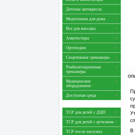
Детские автокресла
Медтехника для дома
Все для массажа
Алкотестеры
Ортопедия
Спортивные тренажеры
Реабилитационные
тренажеры
ОП
Медицинское
оборудование
П
Доступная среда
с
п
ТСР для детей с ДЦП
У
с
ТСР для детей с аутизмом
В
ТСР после инсульта