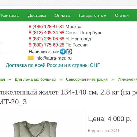
Контакты
Доставка
Оплата
Товары оптом
Статьи
8 (495) 128-41-81
Москва
8 (812) 409-34-98
Санкт-Петербург
8 (831) 235-06-68
Н. Новгород
8 (800) 775-69-28
По России
Напишите нам
!
info@aura-med.ru
Доставка по всей России и в страны СНГ
»
»
»
ная
Для лежачих больных
Сенсорная интеграция
Утяжелен
яжеленный жилет 134-140 см, 2.8 кг (на р
МТ-20_3
Цена:
4 000 р.
Код товара:
3411