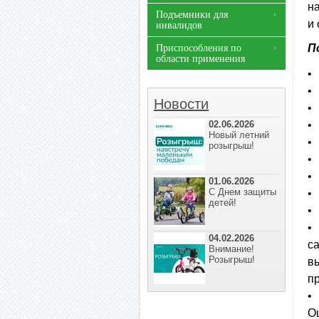
н
Подъемники для
и
инвалидов
П
Приспособления по
области применения
•
•
Новости
•
02.06.2026
•
Новый летний
•
розыгрыш!
•
•
01.06.2026
С Днем защиты
•
детей!
•
•
04.02.2026
с
Внимание!
Розыгрыш!
вы
п
•
О