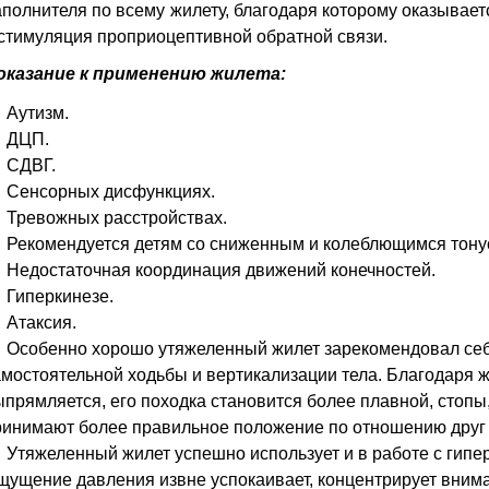
аполнителя по всему жилету, благодаря которому оказывает
 стимуляция проприоцептивной обратной связи.
оказание к применению жилета:
 Аутизм.
 ДЦП.
 СДВГ.
 Сенсорных дисфункциях.
 Тревожных расстройствах.
 Рекомендуется детям со сниженным и колеблющимся тону
 Недостаточная координация движений конечностей.
 Гиперкинезе.
 Атаксия.
 Особенно хорошо утяжеленный жилет зарекомендовал себя
амостоятельной ходьбы и вертикализации тела. Благодаря 
прямляется, его походка становится более плавной, стопы,
ринимают более правильное положение по отношению друг к
 Утяжеленный жилет успешно использует и в работе с гипе
щущение давления извне успокаивает, концентрирует вним