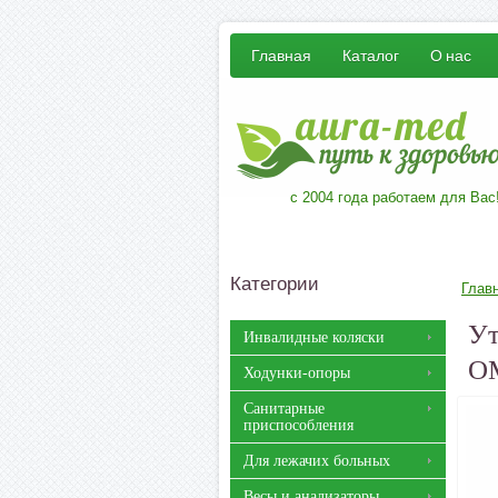
Главная
Каталог
О нас
с 2004 года работаем для Вас
Категории
Глав
Ут
Инвалидные коляски
О
Ходунки-опоры
Санитарные
приспособления
Для лежачих больных
Весы и анализаторы