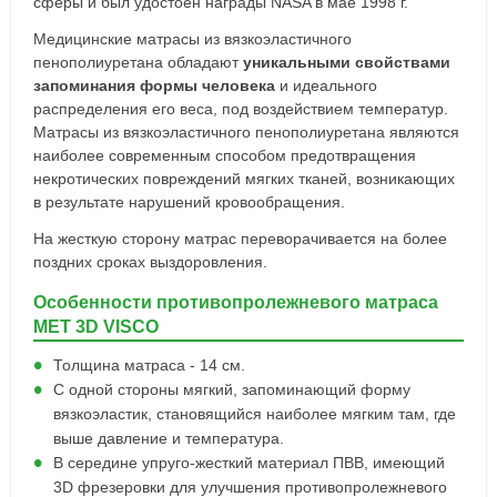
сферы и был удостоен награды NASA в мае 1998 г.
Медицинские матрасы из вязкоэластичного
пенополиуретана обладают
уникальными свойствами
запоминания формы человека
и идеального
распределения его веса, под воздействием температур.
Матрасы из вязкоэластичного пенополиуретана являются
наиболее современным способом предотвращения
некротических повреждений мягких тканей, возникающих
в результате нарушений кровообращения.
На жесткую сторону матрас переворачивается на более
поздних сроках выздоровления.
Особенности противопролежневого матраса
MET 3D VISCO
Толщина матраса - 14 см.
С одной стороны мягкий, запоминающий форму
вязкоэластик, становящийся наиболее мягким там, где
выше давление и температура.
В середине упруго-жесткий материал ПВВ, имеющий
3D фрезеровки для улучшения противопролежневого