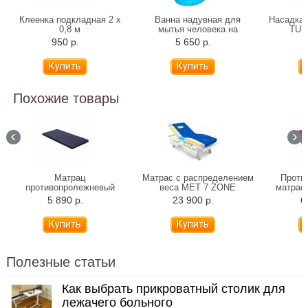
Клеенка подкладная 2 х
Ванна надувная для
Насадка 
0,8 м
мытья человека на
TU 1
кровати TS-01 (CA204MV)
950 р.
5 650 р.
4
Похожие товары
Матрац
Матрас c распределением
Проти
противопролежневый
веса MET 7 ZONE
матрас
Армед М4С1 (Н)
5 890 р.
23 900 р.
6
Полезные статьи
Как выбрать прикроватный столик для
лежачего больного