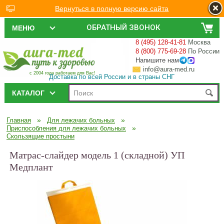
Вернуться в полную версию сайта
ОБРАТНЫЙ ЗВОНОК
МЕНЮ
8 (495) 128-41-81
Москва
8 (800) 775-69-28
По России
Напишите нам
info@aura-med.ru
с 2004 года работаем для Вас!
Доставка по всей России и в страны СНГ
КАТАЛОГ
»
»
Главная
Для лежачих больных
»
Приспособления для лежачих больных
Скользящие простыни
Матрас-слайдер модель 1 (складной) УП
Медплант