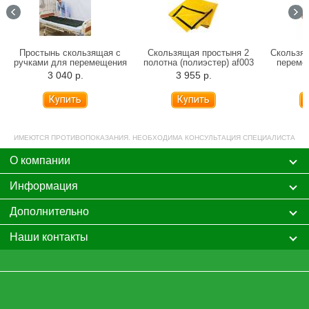
Простынь скользящая с
Скользящая простыня 2
Скользя
ручками для перемещения
полотна (полиэстер) af003
переме
больных
3 040 р.
3 955 р.
2
ИМЕЮТСЯ ПРОТИВОПОКАЗАНИЯ. НЕОБХОДИМА КОНСУЛЬТАЦИЯ СПЕЦИАЛИСТА
О компании
Информация
Дополнительно
Наши контакты