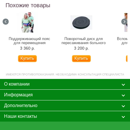
Похожие товары
Поддерживающий пояс
Поворотный диск для
Вспомо
для перемещения
пересаживания больного
для 
больного
3 360 р.
3 200 р.
2
ИМЕЮТСЯ ПРОТИВОПОКАЗАНИЯ. НЕОБХОДИМА КОНСУЛЬТАЦИЯ СПЕЦИАЛИСТА
О компании
Информация
Дополнительно
Наши контакты