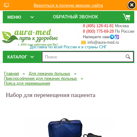
Вернуться в полную версию сайта
ОБРАТНЫЙ ЗВОНОК
МЕНЮ
8 (495) 128-41-81
Москва
8 (800) 775-69-28
По России
Напишите нам
info@aura-med.ru
с 2004 года работаем для Вас!
Доставка по всей России и в страны СНГ
КАТАЛОГ
»
»
Главная
Для лежачих больных
»
Приспособления для лежачих больных
Пояса для перемещения
Набор для перемещения пациента