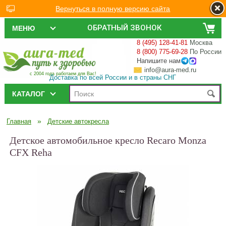
Вернуться в полную версию сайта
ОБРАТНЫЙ ЗВОНОК
МЕНЮ
8 (495) 128-41-81
Москва
8 (800) 775-69-28
По России
Напишите нам
info@aura-med.ru
с 2004 года работаем для Вас!
Доставка по всей России и в страны СНГ
КАТАЛОГ
»
Главная
Детские автокресла
Детское автомобильное кресло Recaro Monza
CFX Reha