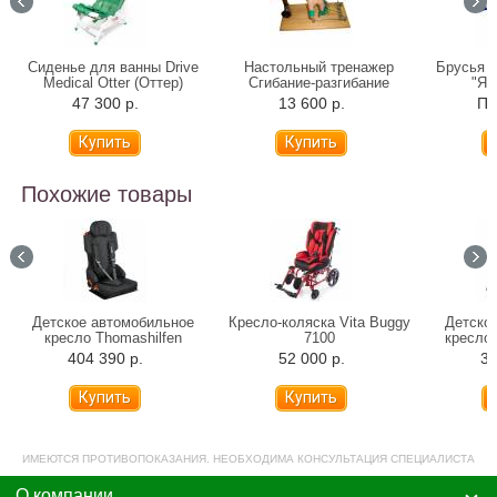
Сиденье для ванны Drive
Настольный тренажер
Брусья 
Medical Otter (Оттер)
Сгибание-разгибание
"Я 
пальцев "Я Могу!", 404.3
47 300 р.
13 600 р.
По
Похожие товары
Детское автомобильное
Кресло-коляска Vita Buggy
Детско
кресло Thomashilfen
7100
кресло 
Hercules Prime (до 80 кг)
404 390 р.
52 000 р.
30
ИМЕЮТСЯ ПРОТИВОПОКАЗАНИЯ. НЕОБХОДИМА КОНСУЛЬТАЦИЯ СПЕЦИАЛИСТА
О компании