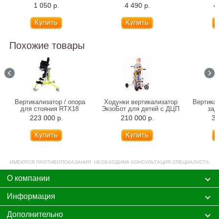
(31-81 см)
1 050 р.
4 490 р.
4
Похожие товары
Вертикализатор / опора
Ходунки вертикализатор
Вертикал
для стояния RTX18
ЭкзоБот для детей с ДЦП
зад
(переднеопорная
разведе
223 000 р.
210 000 р.
34
комплектация)
ИМЕЮТСЯ ПРОТИВОПОКАЗАНИЯ. НЕОБХОДИМА КОНСУЛЬТАЦИЯ СПЕЦИАЛИСТА
О компании
Информация
Дополнительно