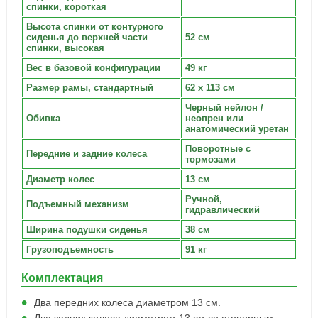
спинки, короткая
Высота спинки от контурного
сиденья до верхней части
52 см
спинки, высокая
Вес в базовой конфигурации
49 кг
Размер рамы, стандартный
62 x 113 см
Черный нейлон /
Обивка
неопрен или
анатомический уретан
Поворотные с
Передние и задние колеса
тормозами
Диаметр колес
13 см
Ручной,
Подъемный механизм
гидравлический
Ширина подушки сиденья
38 см
Грузоподъемность
91 кг
Комплектация
Два передних колеса диаметром 13 см.