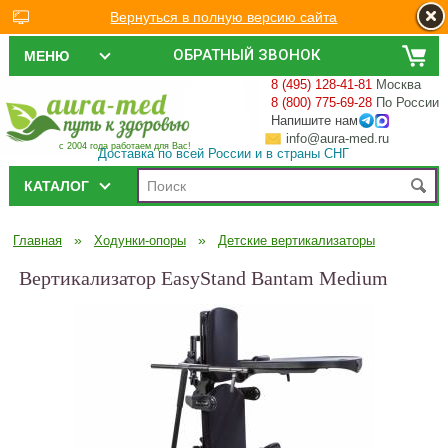
Вернуться в полную версию сайта
ОБРАТНЫЙ ЗВОНОК
МЕНЮ
8 (495) 128-41-81
Москва
8 (800) 775-69-28
По России
Напишите нам
info@aura-med.ru
с 2004 года работаем для Вас!
Доставка по всей России и в страны СНГ
КАТАЛОГ
»
»
Главная
Ходунки-опоры
Детские вертикализаторы
Вертикализатор EasyStand Bantam Medium