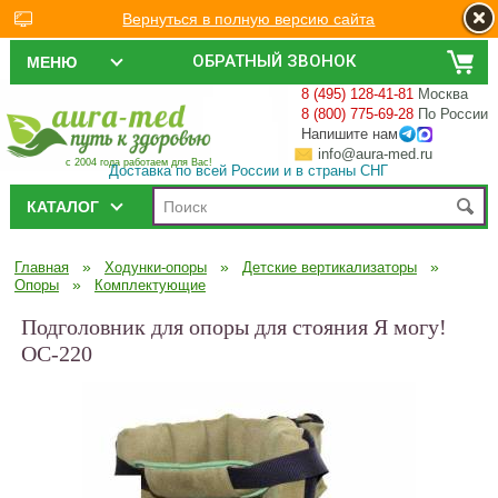
Вернуться в полную версию сайта
ОБРАТНЫЙ ЗВОНОК
МЕНЮ
8 (495) 128-41-81
Москва
8 (800) 775-69-28
По России
Напишите нам
info@aura-med.ru
с 2004 года работаем для Вас!
Доставка по всей России и в страны СНГ
КАТАЛОГ
»
»
»
Главная
Ходунки-опоры
Детские вертикализаторы
»
Опоры
Комплектующие
Подголовник для опоры для стояния Я могу!
ОС-220