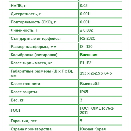
НмПВ, г
0.02
Дискретность, г
0.001
Повторяемость (СКО), г
0.001
Линейность, г
± 0.002
Стандартные интерфейсы
RS-232C
Размер платформы, мм
D - 130
Калибровка (юстировка)
Внешняя
Класс гири - масса, кг
F1, F2
Габаритные размеры (Ш х Г х В),
193 x 262.5 x 84.5
мм
Класс точности
Высокий-II
Класс защиты
IP65
Вес, кг
3
ГОСТ OIML R 76-1-
ГОСТ
2011
Гарантия, лет
5
Страна производства
Южная Корея