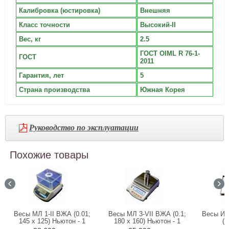
Калибровка (юстировка)
Внешняя
Класс точности
Высокий-II
Вес, кг
2.5
ГОСТ OIML R 76-1-
ГОСТ
2011
Гарантия, лет
5
Страна производства
Южная Корея
Руководство по эксплуатации
Похожие товары
Весы МЛ 1-II ВЖА (0.01;
Весы МЛ 3-VII ВЖА (0.1;
Весы Ин
145 х 125) Ньютон - 1
180 x 160) Ньютон - 1
(5