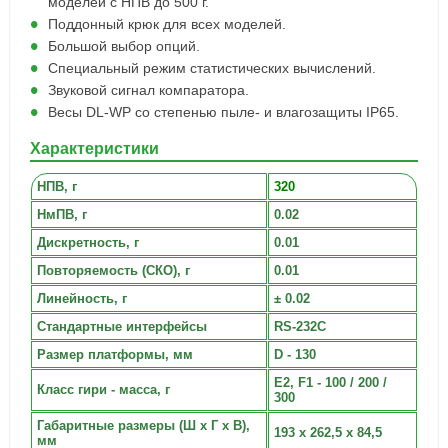
моделей с НПВ до 500 г.
Поддонный крюк для всех моделей.
Большой выбор опций.
Специальный режим статистических вычислений.
Звуковой сигнал компаратора.
Весы DL-WP со степенью пыле- и влагозащиты IP65.
Характеристики
НПВ, г
320
НмПВ, г
0.02
Дискретность, г
0.01
Повторяемость (СКО), г
0.01
Линейность, г
± 0.02
Стандартные интерфейсы
RS-232C
Размер платформы, мм
D - 130
E2, F1 - 100 / 200 /
Класс гири - масса, г
300
Габаритные размеры (Ш х Г х В),
193 x 262,5 x 84,5
мм