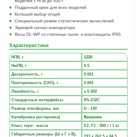
моделей с НПВ до 500 г.
Поддонный крюк для всех моделей.
Большой выбор опций.
Специальный режим статистических вычислений.
Звуковой сигнал компаратора.
Весы DL-WP со степенью пыле- и влагозащиты IP65.
Характеристики
НПВ, г
1220
НмПВ, г
0.5
Дискретность, г
0.001
Повторяемость (СКО), г
0.001
Линейность, г
± 0.002
Стандартные интерфейсы
RS-232C
Размер платформы, мм
D - 150
Калибровка (юстировка)
Внешняя
Класс гири - масса
E2, F1 - 500 г / 1 кг
Габаритные размеры (Ш х Г х В),
193 x 262.5 x 84.5