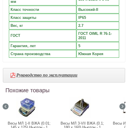
мм
Класс точности
Высокий-II
Класс защиты
IP65
Вес, кг
2.7
ГОСТ OIML R 76-1-
ГОСТ
2011
Гарантия, лет
5
Страна производства
Южная Корея
Руководство по эксплуатации
Похожие товары
Весы МЛ 1-II ВЖА (0.01;
Весы МЛ 3-VII ВЖА (0.1;
Весы Ин
145 х 125) Ньютон - 1
180 x 160) Ньютон - 1
(5