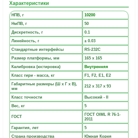
Характеристики
НПВ, г
10200
НмПВ, г
50
Дискретность, г
0.1
Линейность, г
± 0.03
Стандартные интерфейсы
RS-232C
Размер платформы, мм
165 х 165
Калибровка (юстировка)
Внутренняя
Класс гири - масса, кг
F1, F2, E1, E2
Габаритные размеры (Ш х Г х В),
212 x 317 x 93
мм
Класс точности
Высокий - II
Вес, кг
5
ГОСТ OIML R 76-1-
ГОСТ
2011
Гарантия, лет
5
Страна производства
Южная Корея