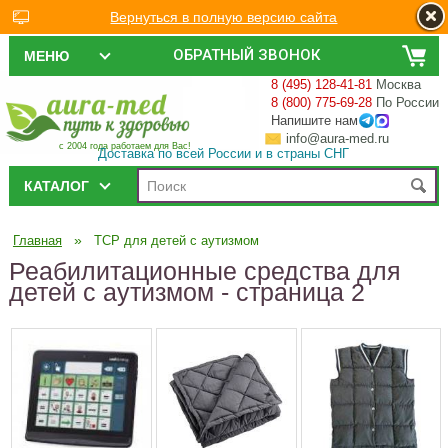
Вернуться в полную версию сайта
ОБРАТНЫЙ ЗВОНОК
МЕНЮ
8 (495) 128-41-81
Москва
8 (800) 775-69-28
По России
Напишите нам
info@aura-med.ru
с 2004 года работаем для Вас!
Доставка по всей России и в страны СНГ
КАТАЛОГ
»
Главная
ТСР для детей с аутизмом
Реабилитационные средства для
детей с аутизмом - страница 2