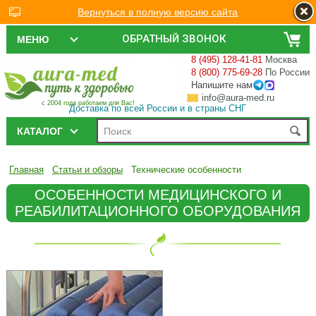
Вернуться в полную версию сайта
ОБРАТНЫЙ ЗВОНОК
МЕНЮ
8 (495) 128-41-81
Москва
8 (800) 775-69-28
По России
Напишите нам
info@aura-med.ru
с 2004 года работаем для Вас!
Доставка по всей России и в страны СНГ
КАТАЛОГ
Главная
Статьи и обзоры
Технические особенности
ОСОБЕННОСТИ МЕДИЦИНСКОГО И
РЕАБИЛИТАЦИОННОГО ОБОРУДОВАНИЯ