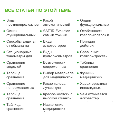
ВСЕ СТАТЬИ ПО ЭТОЙ ТЕМЕ
Виды
Какой
Опции
противопролежневых
автоматический
функциональных
матрасов для
тонометр лучше
кроватей для
Опции
SAF'IR Evolution –
Особенности
медучреждений
купить
профилактики
функциональных
самый точный
кресло-колясок и
пролежней
кроватей для
алкотестер в
кресло-каталок с
Способы защиты
Виды
Принцип
медучреждений
мире!
туалетным
от обмана на
алкотестеров
действия
устройством
алкотестерах
анализаторов
Стационарные
Виды
Сравнение
состава тела
тонометры для
пульсоксиметров
колясок-тростей
измерения
для дома и
для детей с ДЦП
Сравнения
Возможности
Таблица
артериального
медучреждений
от Vitea Care
моделей
современных
сравнения
давления
сегментных
тележек-каталок
инвалидных
Таблица
Выбор материала
Функции
анализаторов
для
колясок с
сравнения
для медицинской
медицинских
состава тела
медучреждений
электроприводом
медицинских
мебели
кроватей и их
Ortonica Pulse
Сравнение
Какие колеса
Характеристики
кроватей
значение
непромокаемых
лучше для
инвалидных
Burmeier
тканей для
инвалидной
колясок: ширина
Таблица
Кресло-коляски с
Чем отличается
постельного
коляски
сиденья - размер
сравнения
высокой спинкой:
алкотестер
белья
одежды
полуавтоматических
плюсы и минусы
профессиональный
Таблица
Назначение
тонометров
от персонального
сравнения
медицинских
скутеров
функциональных