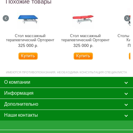
Похожие товары
Стол массажный
Стол массажный
Столы м
терапевтический Орторент
терапевтический Орторент
Кин
Бобат
Кинезо
325 000 р.
325 000 р.
По
Купить
Купить
ИМЕЮТСЯ ПРОТИВОПОКАЗАНИЯ. НЕОБХОДИМА КОНСУЛЬТАЦИЯ СПЕЦИАЛИСТА
О компании
Информация
Дополнительно
Наши контакты