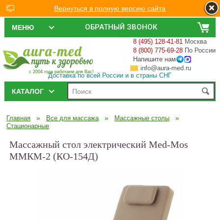
Вернуться в полную версию сайта
ОБРАТНЫЙ ЗВОНОК
МЕНЮ
8 (495) 128-41-81
Москва
8 (800) 775-69-28
По России
Напишите нам
info@aura-med.ru
с 2004 года работаем для Вас!
Доставка по всей России и в страны СНГ
КАТАЛОГ
»
»
»
Главная
Все для массажа
Массажные столы
Стационарные
Массажный стол электрический Med-Mos
ММКМ-2 (КО-154Д)