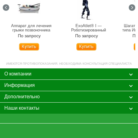
Аппарат для лечения
ExoAtlet® I —
Шагате
грыжи позвоночника
Роботизированный
типа Им
Ормед - Профессионал
комплекс для
По запросу
По запросу
По
реабилитации нижних
конечностей (Экзоскелет)
Купить
Купить
ИМЕЮТСЯ ПРОТИВОПОКАЗАНИЯ. НЕОБХОДИМА КОНСУЛЬТАЦИЯ СПЕЦИАЛИСТА
О компании
Информация
Дополнительно
Наши контакты