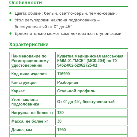
Особенности
Цвета обивки: белый, светло-серый, тёмно-серый.
Угол регулировки наклона подголовника –
бесступенчатый от 0° до 45°.
Дополнительно может комплектоваться ступеньками.
Характеристики
Наименование по
Кушетка медицинская массажная
Регистрационному
КММ-01-"МСК" (МСК-204) по ТУ
удостоверению
9452-002-52962725-01
Код вида изделия
116990
Конструкция
Разборная
Каркас
Стальной профиль
Угол наклона
От 0° до 45°, бесступенчатый
подголовника
Нагрузка, не более кг
130
Масса, не более кг
30
Длина, мм
1950