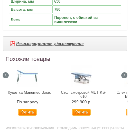
Ширина, мм
650
Высота, мм
780
Поролон, с обивкой из
Ложе
винилскожи
Регистрационное удостоверение
Похожие товары
Кушетка Manumed Basic
Стол смотровой МЕТ KS-
Электр
610
ME
регул
По запросу
299 900 р.
9
Купить
ИМЕЮТСЯ ПРОТИВОПОКАЗАНИЯ. НЕОБХОДИМА КОНСУЛЬТАЦИЯ СПЕЦИАЛИСТА