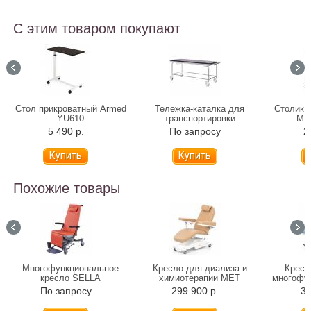
С этим товаром покупают
Стол прикроватный Armed
Тележка-каталка для
Столик 
YU610
транспортировки
МЕ
пациентов Медицинофф E-
допо
5 490 р.
По запросу
2
2 05998
ко
Похожие товары
Многофункциональное
Кресло для диализа и
Кресл
кресло SELLA
химиотерапии МЕТ
многофу
МРК-120
осмотра
По запросу
299 900 р.
31