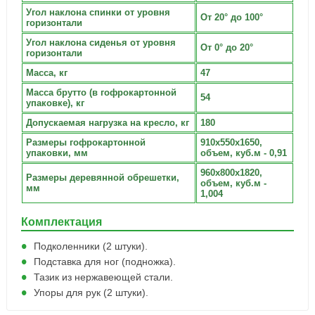
Угол наклона спинки от уровня
От 20° до 100°
горизонтали
Угол наклона сиденья от уровня
От 0° до 20°
горизонтали
Масса, кг
47
Масса брутто (в гофрокартонной
54
упаковке), кг
Допускаемая нагрузка на кресло, кг
180
Размеры гофрокартонной
910х550х1650,
упаковки, мм
объем, куб.м - 0,91
960х800х1820,
Размеры деревянной обрешетки,
объем, куб.м -
мм
1,004
Комплектация
Подколенники (2 штуки).
Подставка для ног (подножка).
Тазик из нержавеющей стали.
Упоры для рук (2 штуки).