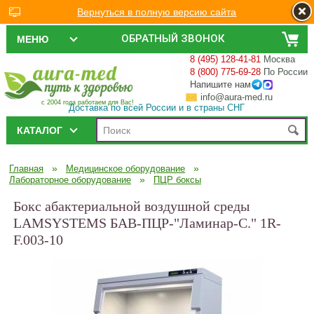
Вернуться в полную версию сайта
ОБРАТНЫЙ ЗВОНОК
МЕНЮ
8 (495) 128-41-81
Москва
8 (800) 775-69-28
По России
Напишите нам
info@aura-med.ru
с 2004 года работаем для Вас!
Доставка по всей России и в страны СНГ
КАТАЛОГ
»
»
Главная
Медицинское оборудование
»
Лабораторное оборудование
ПЦР боксы
Бокс абактериальной воздушной среды
LAMSYSTEMS БАВ-ПЦР-"Ламинар-С." 1R-
F.003-10