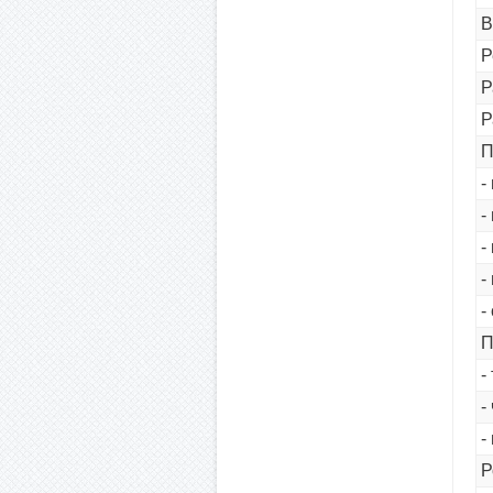
В
Р
Р
Р
П
-
-
-
-
-
П
-
-
-
Р