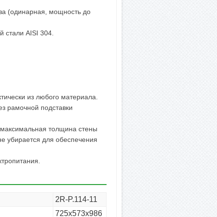
за (одинарная, мощность до
 стали AISI 304.
ктически из любого материала.
без рамочной подставки
.) максимальная толщина стены
не убирается для обеспечения
ктропитания.
2R-P.114-11
725х573х986