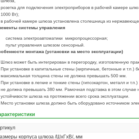
шлюза,
розетка для подключения электроприборов в рабочей камере шлю
1000 Вт);
в рабочей камере шлюза установлена столешница из нержавеющей
лементы системы управления
система электроавтоматики микропроцессорная;
пульт управления шлюзом сенсорный.
обенности монтажа (установки на место эксплуатации)
Шлюз может быть интегрирован в перегородку, изготовленную пра
При установке в капитальные стены (кирпичные, бетонные и т.п.) 
максимальная толщина стены не должна превышать 500 мм.
При установке в легкие и тонкие стены (гипсокартон, металл и т.п
не должна превышать 380 мм. Рамочная подставка в этом случае 
устойчивости шлюза на протяжении всего срока эксплуатации.
Место установки шлюза должно быть оборудовано источником эле
арактеристики
ртикул
азмеры корпуса шлюза /ШхГхВ/, мм