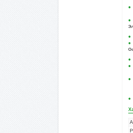
Э
Ос
Х
А
Р