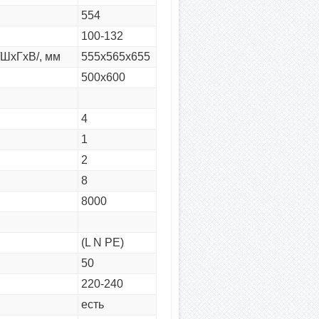
554
100-132
/ШхГхВ/, мм
555х565х655
500х600
4
1
2
8
8000
(L N PE)
50
220-240
есть