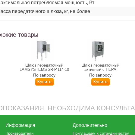
аксимальная потребляемая мощность, Вт
асса передаточного шлюза, кг, не более
хожие товары
ный с
Шлюз передаточный
Шлюз передаточный
екиси
LAMSYSTEMS 2R-P.114-10
активный с НЕРА
STEMS
фильтром Н14
По запросу
По запросу
LAMSYSTEMS 2R-P.115-10
Купить
Купить
ПОКАЗАНИЯ. НЕОБХОДИМА КОНСУЛЬТ
Информация
Дополнительно
Производители
Приглашаем к сотрудничеству