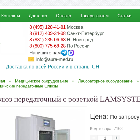
Контакты
Доставка
Оплата
Товары оптом
Статьи
8 (495) 128-41-81
Москва
8 (812) 409-34-98
Санкт-Петербург
8 (831) 235-06-68
Н. Новгород
8 (800) 775-69-28
По России
Напишите нам
!
info@aura-med.ru
Доставка по всей России и в страны СНГ
»
»
»
ная
Медицинское оборудование
Лабораторное оборудование
цинские передаточные шлюзы
юз передаточный с розеткой LAMSYSTE
Цена:
По запросу
Код товара:
7163