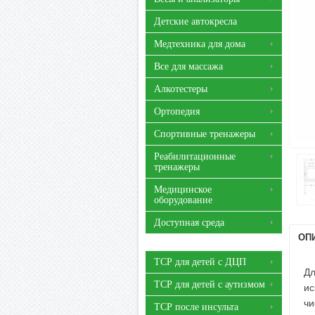
Детские автокресла
Медтехника для дома
Все для массажа
Алкотестеры
Ортопедия
Спортивные тренажеры
Реабилитационные
тренажеры
Медицинское
оборудование
Доступная среда
ОП
ТСР для детей с ДЦП
Дл
ТСР для детей с аутизмом
ис
чи
ТСР после инсульта