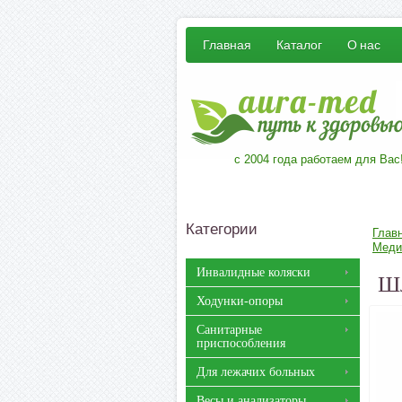
Главная
Каталог
О нас
с 2004 года работаем для Вас
Категории
Глав
Меди
Инвалидные коляски
Шл
Ходунки-опоры
Санитарные
приспособления
Для лежачих больных
Весы и анализаторы