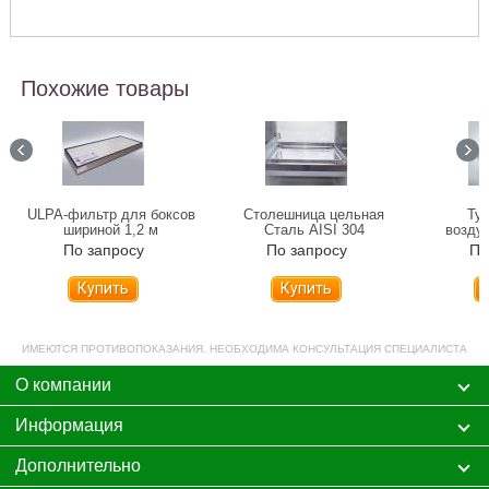
Похожие товары
ULPA-фильтр для боксов
Столешница цельная
Ту
шириной 1,2 м
Сталь AISI 304
воздуш
нержа
По запросу
По запросу
По
Купить
Купить
ИМЕЮТСЯ ПРОТИВОПОКАЗАНИЯ. НЕОБХОДИМА КОНСУЛЬТАЦИЯ СПЕЦИАЛИСТА
О компании
Информация
Дополнительно