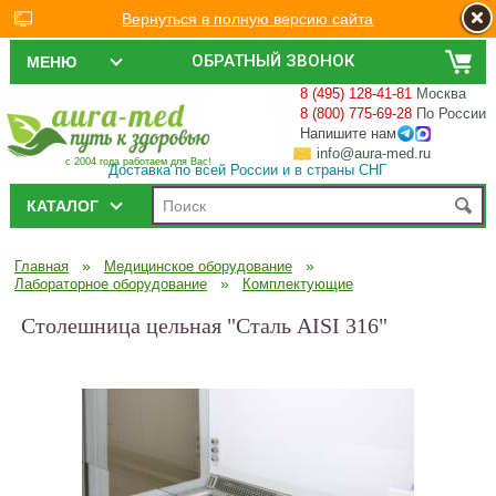
Вернуться в полную версию сайта
ОБРАТНЫЙ ЗВОНОК
МЕНЮ
8 (495) 128-41-81
Москва
8 (800) 775-69-28
По России
Напишите нам
info@aura-med.ru
с 2004 года работаем для Вас!
Доставка по всей России и в страны СНГ
КАТАЛОГ
»
»
Главная
Медицинское оборудование
»
Лабораторное оборудование
Комплектующие
Столешница цельная "Сталь AISI 316"