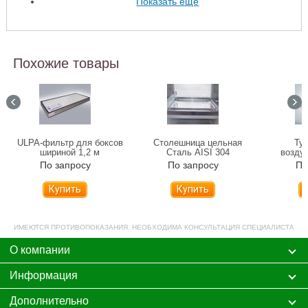
Показать ещё
Похожие товары
ULPA-фильтр для боксов
Столешница цельная
Ту
шириной 1,2 м
Сталь AISI 304
воздуш
нержа
По запросу
По запросу
По
Купить
Купить
ИМЕЮТСЯ ПРОТИВОПОКАЗАНИЯ. НЕОБХОДИМА КОНСУЛЬТАЦИЯ СПЕЦИАЛИСТА
О компании
Информация
Дополнительно