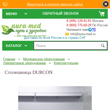
Вернуться в полную версию сайта
ОБРАТНЫЙ ЗВОНОК
МЕНЮ
8 (495) 128-41-81
Москва
8 (800) 775-69-28
По России
Напишите нам
info@aura-med.ru
с 2004 года работаем для Вас!
Доставка по всей России и в страны СНГ
КАТАЛОГ
»
»
Главная
Медицинское оборудование
»
Лабораторное оборудование
Комплектующие
Столешница DURCON