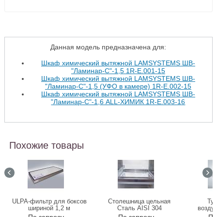
Данная модель предназначена для:
Шкаф химический вытяжной LAMSYSTEMS ШВ-
"Ламинар-С"-1,5 1R-E.001-15
Шкаф химический вытяжной LAMSYSTEMS ШВ-
"Ламинар-С"-1,5 (УФО в камере) 1R-E.002-15
Шкаф химический вытяжной LAMSYSTEMS ШВ-
"Ламинар-С"-1,6 ALL-ХИМИК 1R-E.003-16
Похожие товары
ULPA-фильтр для боксов
Столешница цельная
Ту
шириной 1,2 м
Сталь AISI 304
воздуш
нержа