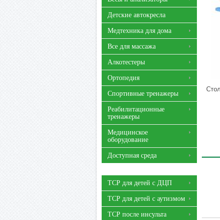
Детские автокресла
Медтехника для дома
Все для массажа
Алкотестеры
Ортопедия
Стол
Спортивные тренажеры
Реабилитационные
тренажеры
Медицинское
оборудование
Доступная среда
ТСР для детей с ДЦП
ТСР для детей с аутизмом
ТСР после инсульта