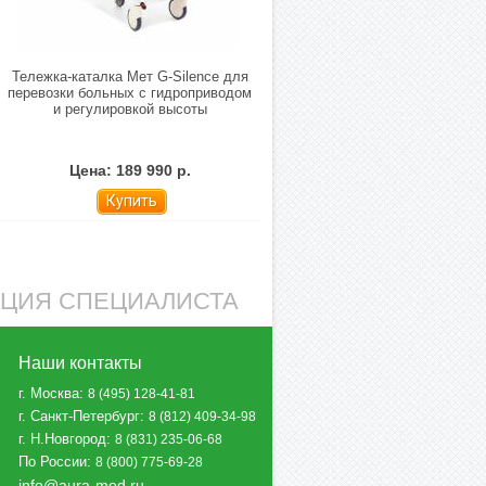
Тележка-каталка Mет G-Silence для
перевозки больных с гидроприводом
и регулировкой высоты
Цена: 189 990 р.
Купить
АЦИЯ СПЕЦИАЛИСТА
Наши контакты
г. Москва
:
8 (495) 128-41-81
г. Санкт-Петербург
:
8 (812) 409-34-98
г. Н.Новгород
:
8 (831) 235-06-68
По России
:
8 (800) 775-69-28
info@aura-med.ru