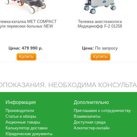
лежка-каталка MET COMPACT
Тележка анестезиолога
для перевозки больных NEW
Медицинофф F-2 01258
Цена: 479 990 р.
Цена:
По запросу
Купить
Купить
ПОКАЗАНИЯ. НЕОБХОДИМА КОНСУЛЬТ
Информация
Дополнительно
Производители
Приглашаем к сотрудничеству
Статьи и обзоры
Взаимозачеты
Акционные товары
Доступная среда
Калькулятор доставки
Алкотестер-онлайн
Юридические документы