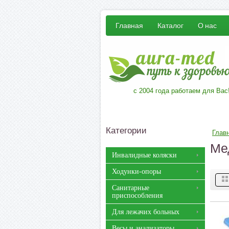
Главная
Каталог
О нас
с 2004 года работаем для Вас
Категории
Глав
Ме
Инвалидные коляски
Ходунки-опоры
Санитарные
приспособления
Для лежачих больных
Весы и анализаторы