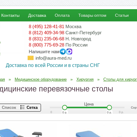
Контакты
Доставка
Оплата
Товары оптом
Статьи
8 (495) 128-41-81
Москва
8 (812) 409-34-98
Санкт-Петербург
8 (831) 235-06-68
Н. Новгород
8 (800) 775-69-28
По России
Напишите нам
!
info@aura-med.ru
Доставка по всей России и в страны СНГ
»
»
»
ная
Медицинское оборудование
Хирургия
Столы для хирур
дицинские перевязочные столы
Цена
Список
Сетка
Сор
0
0
р.
0
р.
0
р.