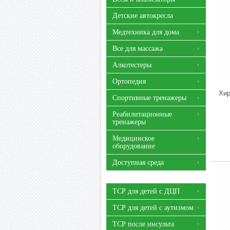
Детские автокресла
Медтехника для дома
Все для массажа
Алкотестеры
Ортопедия
Хир
Спортивные тренажеры
Реабилитационные
тренажеры
Медицинское
оборудование
Доступная среда
ТСР для детей с ДЦП
ТСР для детей с аутизмом
ТСР после инсульта