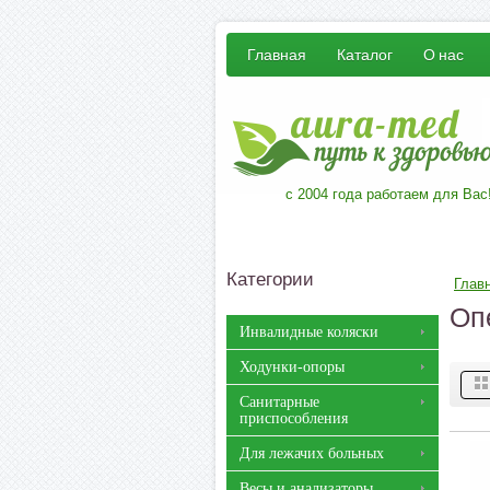
Главная
Каталог
О нас
с 2004 года работаем для Вас
Категории
Глав
Оп
Инвалидные коляски
Ходунки-опоры
Санитарные
приспособления
Для лежачих больных
Весы и анализаторы