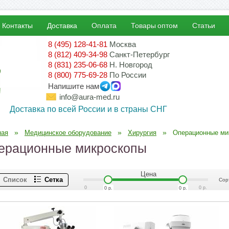
Контакты
Доставка
Оплата
Товары оптом
Статьи
8 (495) 128-41-81
Москва
8 (812) 409-34-98
Санкт-Петербург
8 (831) 235-06-68
Н. Новгород
8 (800) 775-69-28
По России
Напишите нам
!
info@aura-med.ru
Доставка по всей России и в страны СНГ
»
»
»
ная
Медицинское оборудование
Хирургия
Операционные ми
ерационные микроскопы
Цена
Список
Сетка
Сор
0
0
р.
0
р.
0
р.