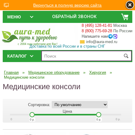
Вернуться в полную версию сайта
ОБРАТНЫЙ ЗВОНОК
МЕНЮ
8 (495) 128-41-81
Москва
8 (800) 775-69-28
По России
Напишите нам
info@aura-med.ru
с 2004 года работаем для Вас!
Доставка по всей России и в страны СНГ
КАТАЛОГ
»
»
»
Главная
Медицинское оборудование
Хирургия
Медицинские консоли
Медицинские консоли
Сортировка:
Цена
0
0
р.
0
р.
0
р.