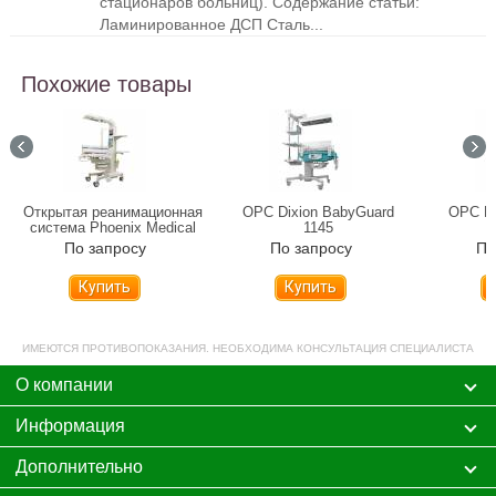
стационаров больниц). Содержание статьи:
Ламинированное ДСП Сталь...
Похожие товары
Открытая реанимационная
ОРС Dixion BabyGuard
ОРС Di
система Phoenix Medical
1145
CIC 101
По запросу
По запросу
По
Купить
Купить
ИМЕЮТСЯ ПРОТИВОПОКАЗАНИЯ. НЕОБХОДИМА КОНСУЛЬТАЦИЯ СПЕЦИАЛИСТА
О компании
Информация
Дополнительно