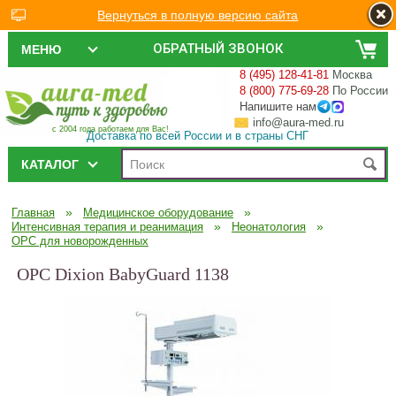
Вернуться в полную версию сайта
ОБРАТНЫЙ ЗВОНОК
МЕНЮ
8 (495) 128-41-81
Москва
8 (800) 775-69-28
По России
Напишите нам
info@aura-med.ru
с 2004 года работаем для Вас!
Доставка по всей России и в страны СНГ
КАТАЛОГ
»
»
Главная
Медицинское оборудование
»
»
Интенсивная терапия и реанимация
Неонатология
ОРС для новорожденных
ОРС Dixion BabyGuard 1138