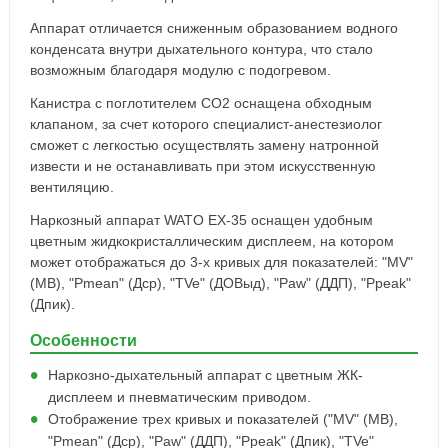
Аппарат отличается сниженным образованием водного
конденсата внутри дыхательного контура, что стало
возможным благодаря модулю с подогревом.
Канистра с поглотителем CO2 оснащена обходным
клапаном, за счет которого специалист-анестезиолог
сможет с легкостью осуществлять замену натронной
извести и не останавливать при этом искусственную
вентиляцию.
Наркозный аппарат WATO EX-35 оснащен удобным
цветным жидкокристаллическим дисплеем, на котором
может отображаться до 3-х кривых для показателей: "MV"
(МВ), "Pmean" (Дср), "TVe" (ДОВыд), "Paw" (ДДП), "Ppeak"
(Дпик).
Особенности
Наркозно-дыхательный аппарат с цветным ЖК-
дисплеем и пневматическим приводом.
Отображение трех кривых и показателей ("MV" (МВ),
"Pmean" (Дср), "Paw" (ДДП), "Ppeak" (Дпик), "TVe"