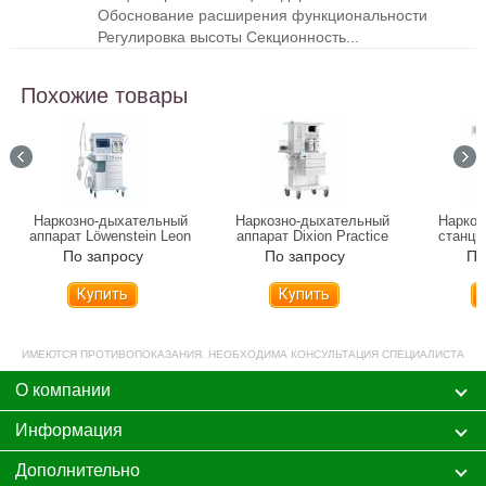
Обоснование расширения функциональности
Регулировка высоты Секционность...
Похожие товары
Наркозно-дыхательный
Наркозно-дыхательный
Наркоз
аппарат Löwenstein Leon
аппарат Dixion Practice
станция
plus
3000
По запросу
По запросу
По
Купить
Купить
ИМЕЮТСЯ ПРОТИВОПОКАЗАНИЯ. НЕОБХОДИМА КОНСУЛЬТАЦИЯ СПЕЦИАЛИСТА
О компании
Информация
Дополнительно