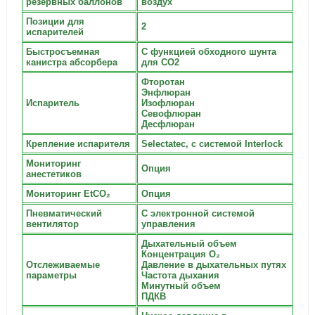
резервных баллонов
воздух
Позиции для
2
испарителей
Быстросъемная
С функцией обходного шунта
канистра абсорбера
для СО2
Фторотан
Энфлюран
Испаритель
Изофлюран
Севофлюран
Десфлюран
Крепление испарителя
Selectatec, с системой Interlock
Мониторинг
Опция
анестетиков
Мониторинг EtCO₂
Опция
Пневматический
С электронной системой
вентилятор
управления
Дыхательный объем
Концентрация О₂
Отслеживаемые
Давление в дыхательных путях
параметры
Частота дыхания
Минутный объем
ПДКВ