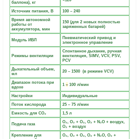
баллона), кг
Источник питания, В
100 – 240
Время автономной
150 (для 2 новых полностью
работы от
заряженных батарей)
аккумулятора, мин
Пневматический привод и
Модуль ИВЛ
электронное управление
Спонтанное дыхание, ручная
Режимы вентиляции
вентиляция, SIMV, VCV, PSV,
PCV
Дыхательный объем,
20 – 1500 (в режиме VCV)
мл
Диапазон потока при
1
–
100 л/мин
вдохе
Настройки
Индивидуальные
Поток кислорода
25 – 75 л/мин
Емкость для CO₂
1,5 л
О₂, О₂ + О₂, О₂ + N₂О + воздух,
Подача газа
О₂ + воздух
Крепление для
О₂, О₂ + О₂, О₂ + N₂О, О₂ +