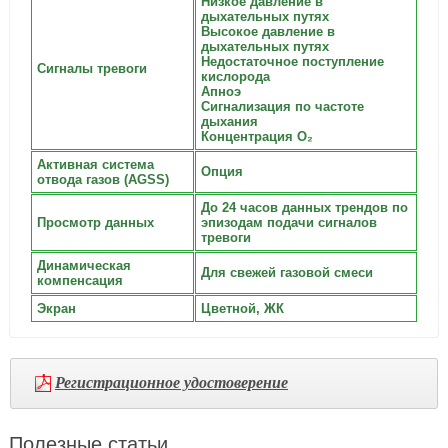
Низкое давление в
дыхательных путях
Высокое давление в
дыхательных путях
Недостаточное поступление
Сигналы тревоги
кислорода
Апноэ
Сигнализация по частоте
дыхания
Концентрация О₂
Активная система
Опция
отвода газов (AGSS)
До 24 часов данных трендов по
Просмотр данных
эпизодам подачи сигналов
тревоги
Динамическая
Для свежей газовой смеси
компенсация
Экран
Цветной, ЖК
Регистрационное удостоверение
Полезные статьи