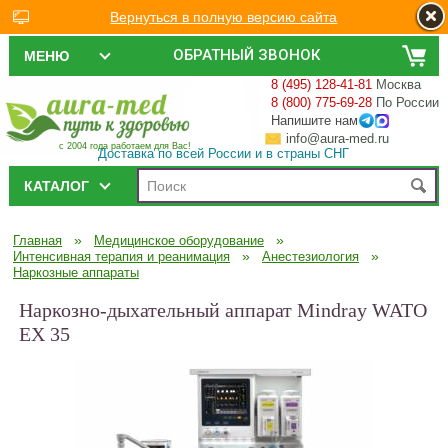
Вернуться в полную версию сайта
ОБРАТНЫЙ ЗВОНОК
МЕНЮ
8 (495) 128-41-81
Москва
8 (800) 775-69-28
По России
Напишите нам
info@aura-med.ru
с 2004 года работаем для Вас!
Доставка по всей России и в страны СНГ
КАТАЛОГ
»
»
Главная
Медицинское оборудование
»
»
Интенсивная терапия и реанимация
Анестезиология
Наркозные аппараты
Наркозно-дыхательный аппарат Mindray WATO
EX 35