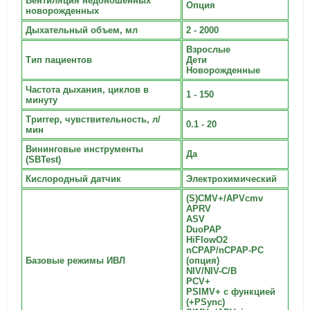
Вентиляция недоношенных
Опция
новорожденных
Дыхательный объем, мл
2 - 2000
Взрослые
Тип пациентов
Дети
Новорожденные
Частота дыхания, циклов в
1 - 150
минуту
Триггер, чувствительность, л/
0.1 - 20
мин
Вининговые инструменты
Да
(SBTest)
Кислородный датчик
Электрохимический
(S)CMV+/APVcmv
APRV
ASV
DuoPAP
HiFlowO2
nCPAP/nCPAP-PC
Базовые режимы ИВЛ
(опция)
NIV/NIV-C/B
PCV+
PSIMV+ с функцией
(+PSync)