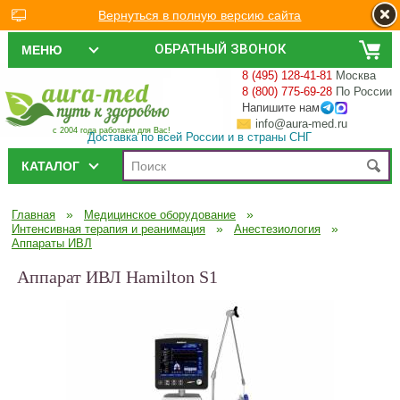
Вернуться в полную версию сайта
ОБРАТНЫЙ ЗВОНОК
МЕНЮ
8 (495) 128-41-81
Москва
8 (800) 775-69-28
По России
Напишите нам
info@aura-med.ru
с 2004 года работаем для Вас!
Доставка по всей России и в страны СНГ
КАТАЛОГ
»
»
Главная
Медицинское оборудование
»
»
Интенсивная терапия и реанимация
Анестезиология
Аппараты ИВЛ
Аппарат ИВЛ Hamilton S1