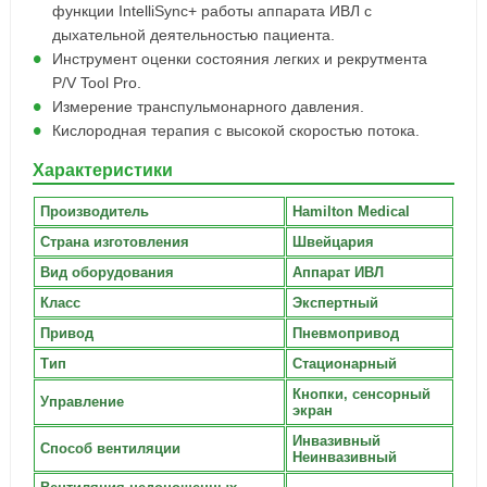
функции IntelliSync+ работы аппарата ИВЛ с
дыхательной деятельностью пациента.
Инструмент оценки состояния легких и рекрутмента
P/V Tool Pro.
Измерение транспульмонарного давления.
Кислородная терапия с высокой скоростью потока.
Характеристики
Производитель
Hamilton Medical
Страна изготовления
Швейцария
Вид оборудования
Аппарат ИВЛ
Класс
Экспертный
Привод
Пневмопривод
Тип
Стационарный
Кнопки, сенсорный
Управление
экран
Инвазивный
Способ вентиляции
Неинвазивный