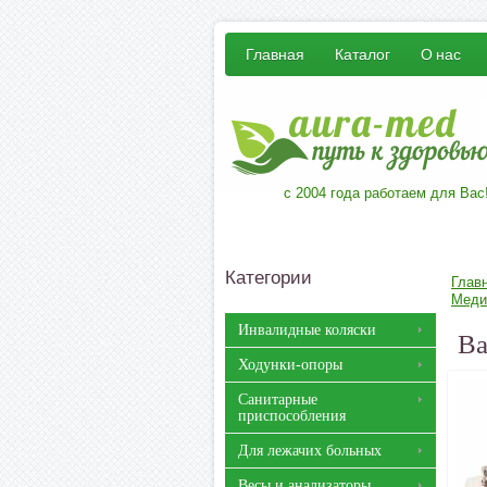
Главная
Каталог
О нас
с 2004 года работаем для Вас
Категории
Глав
Меди
Инвалидные коляски
Ва
Ходунки-опоры
Санитарные
приспособления
Для лежачих больных
Весы и анализаторы