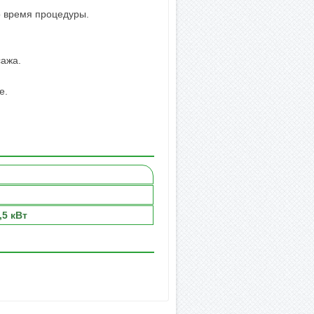
о время процедуры.
сажа.
е.
,5 кВт