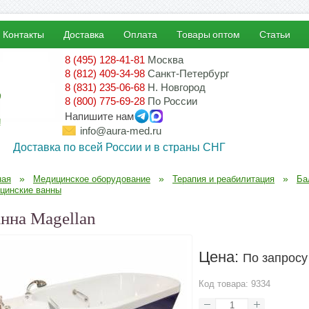
Контакты
Доставка
Оплата
Товары оптом
Статьи
8 (495) 128-41-81
Москва
8 (812) 409-34-98
Санкт-Петербург
8 (831) 235-06-68
Н. Новгород
8 (800) 775-69-28
По России
Напишите нам
!
info@aura-med.ru
Доставка по всей России и в страны СНГ
»
»
»
ная
Медицинское оборудование
Терапия и реабилитация
Ба
цинские ванны
нна Magellan
Цена:
По запросу
Код товара:
9334