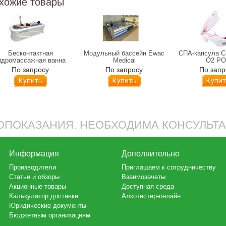
хожие товары
Бесконтактная
Модульный бассейн Ewac
СПА-капсула Co
идромассажная ванна
Medical
O2 P
Ормед Акварелакс
По запросу
По запросу
По запр
Купить
Купить
Купит
ПОКАЗАНИЯ. НЕОБХОДИМА КОНСУЛЬТ
Информация
Дополнительно
Производители
Приглашаем к сотрудничеству
Статьи и обзоры
Взаимозачеты
Акционные товары
Доступная среда
Калькулятор доставки
Алкотестер-онлайн
Юридические документы
Бюджетным организациям