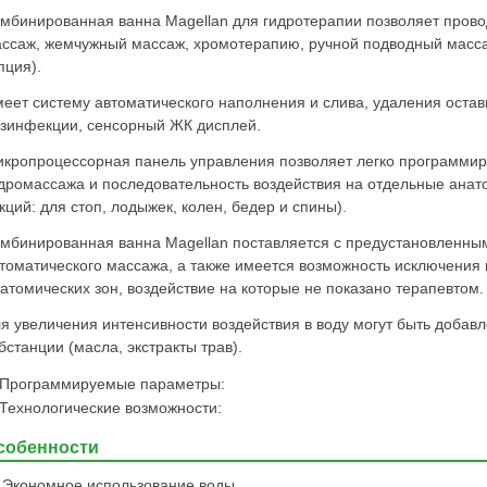
мбинированная ванна Magellan для гидротерапии позволяет прово
ссаж, жемчужный массаж, хромотерапию, ручной подводный масса
пция).
еет систему автоматического наполнения и слива, удаления остав
зинфекции, сенсорный ЖК дисплей.
кропроцессорная панель управления позволяет легко программир
дромассажа и последовательность воздействия на отдельные анат
кций: для стоп, лодыжек, колен, бедер и спины).
мбинированная ванна Magellan поставляется с предустановленн
томатического массажа, а также имеется возможность исключения
атомических зон, воздействие на которые не показано терапевтом.
я увеличения интенсивности воздействия в воду могут быть добав
бстанции (масла, экстракты трав).
Программируемые параметры:
Технологические возможности:
собенности
Экономное использование воды.