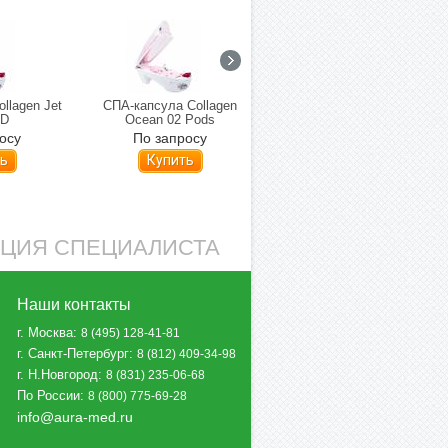
llagen Jet
СПА-капсула Collagen
Ванна-бабочка T-MOT
OD
Ocean 02 Pods
осу
По запросу
По запросу
ь
Купить
Купить
АЦИЯ СПЕЦИАЛИСТА
Наши контакты
г. Москва
:
8 (495) 128-41-81
г. Санкт-Петербург
:
8 (812) 409-34-98
г. Н.Новгород
:
8 (831) 235-06-68
По России
:
8 (800) 775-69-28
info@aura-med.ru