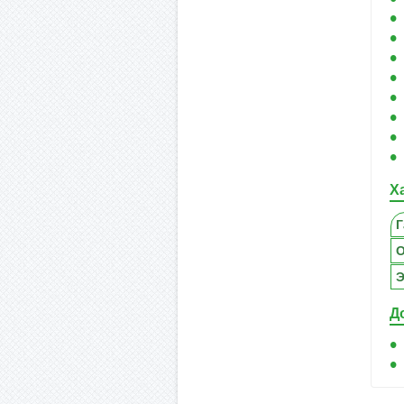
Х
Г
Э
Д