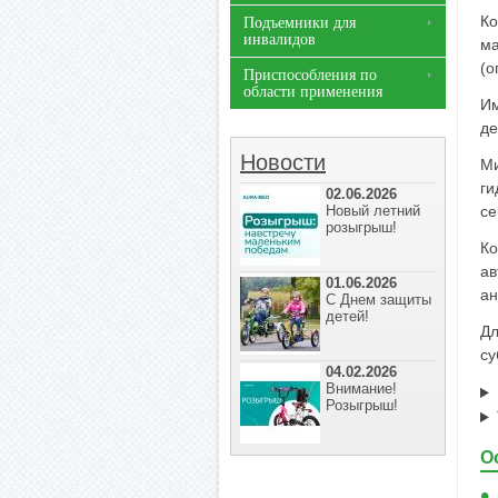
Ко
Подъемники для
инвалидов
ма
(о
Приспособления по
области применения
Им
де
Новости
Ми
ги
02.06.2026
Новый летний
се
розыгрыш!
Ко
ав
01.06.2026
ан
С Днем защиты
детей!
Дл
су
04.02.2026
Внимание!
Розыгрыш!
О