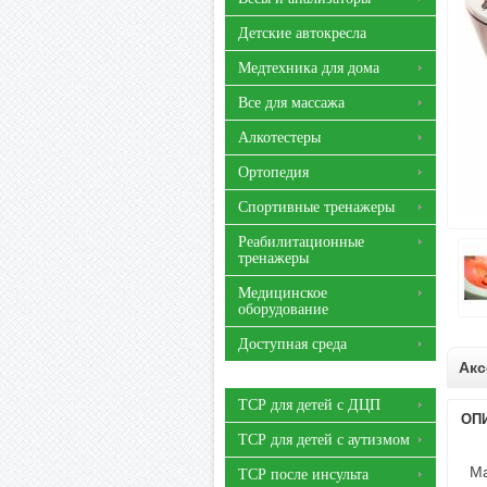
Детские автокресла
Медтехника для дома
Все для массажа
Алкотестеры
Ортопедия
Спортивные тренажеры
Реабилитационные
тренажеры
Медицинское
оборудование
Доступная среда
Акс
ТСР для детей с ДЦП
ОП
ТСР для детей с аутизмом
Ma
ТСР после инсульта