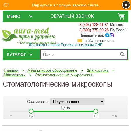
Вернуться в полную версию сайта
ОБРАТНЫЙ ЗВОНОК
МЕНЮ
8 (495) 128-41-81
Москва
8 (800) 775-69-28
По России
Напишите нам
info@aura-med.ru
с 2004 года работаем для Вас!
Доставка по всей России и в страны СНГ
КАТАЛОГ
»
»
»
Главная
Медицинское оборудование
Диагностика
»
Микроскопы
Стоматологические микроскопы
Стоматологические микроскопы
Сортировка:
Цена
0
0
р.
0
р.
0
р.