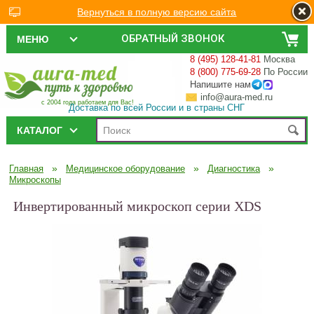
Вернуться в полную версию сайта
ОБРАТНЫЙ ЗВОНОК
МЕНЮ
8 (495) 128-41-81
Москва
8 (800) 775-69-28
По России
Напишите нам
info@aura-med.ru
с 2004 года работаем для Вас!
Доставка по всей России и в страны СНГ
КАТАЛОГ
»
»
»
Главная
Медицинское оборудование
Диагностика
Микроскопы
Инвертированный микроскоп cерии XDS