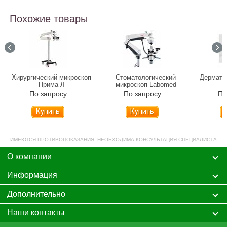
Похожие товары
Хирургический микроскоп
Стоматологический
Дермато
Прима Л
микроскоп Labomed
MAGNA
По запросу
По запросу
По
Купить
Купить
ИМЕЮТСЯ ПРОТИВОПОКАЗАНИЯ. НЕОБХОДИМА КОНСУЛЬТАЦИЯ СПЕЦИАЛИСТА
О компании
Информация
Дополнительно
Наши контакты