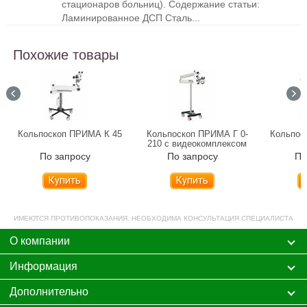
стационаров больниц). Содержание статьи:
Ламинированное ДСП Сталь...
Похожие товары
Кольпоскоп ПРИМА К 45
Кольпоскоп ПРИМА Г 0-
Кольпос
210 с видеокомплексом
По запросу
По запросу
По
Купить
Купить
ИМЕЮТСЯ ПРОТИВОПОКАЗАНИЯ. НЕОБХОДИМА КОНСУЛЬТАЦИЯ СПЕЦИАЛИСТА
О компании
Информация
Дополнительно