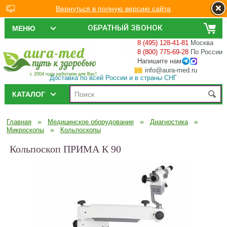
Вернуться в полную версию сайта
ОБРАТНЫЙ ЗВОНОК
МЕНЮ
8 (495) 128-41-81
Москва
8 (800) 775-69-28
По России
Напишите нам
info@aura-med.ru
с 2004 года работаем для Вас!
Доставка по всей России и в страны СНГ
КАТАЛОГ
»
»
»
Главная
Медицинское оборудование
Диагностика
»
Микроскопы
Кольпоскопы
Кольпоскоп ПРИМА К 90