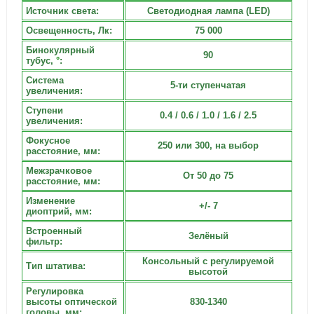
Источник света:
Светодиодная лампа (LED)
Освещенность, Лк:
75 000
Бинокулярный
90
тубус,
°
:
Система
5-ти ступенчатая
увеличения:
Ступени
0.4 / 0.6 / 1.0 / 1.6 / 2.5
увеличения:
Фокусное
250 или 300, на выбор
расстояние, мм:
Межзрачковое
От 50 до 75
расстояние, мм:
Изменение
+/- 7
диоптрий, мм:
Встроенный
Зелёный
фильтр:
Консольный с регулируемой
Тип штатива:
высотой
Регулировка
высоты оптической
830-1340
головы, мм: