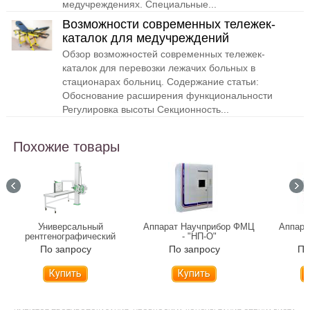
медучреждениях. Специальные...
Возможности современных тележек-
каталок для медучреждений
Обзор возможностей современных тележек-
каталок для перевозки лежачих больных в
стационарах больниц. Содержание статьи:
Обоснование расширения функциональности
Регулировка высоты Секционность...
Похожие товары
Универсальный
Аппарат Научприбор ФМЦ
Аппара
рентгенографический
- "НП-О"
аппарат МТЛ УнивеРС-
По запросу
По запросу
По
Флюорограф-МТ
Купить
Купить