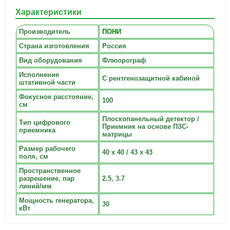
Характеристики
Производитель
ПОНИ
Страна изготовления
Россия
Вид оборудования
Флюорограф
Исполнение
С рентгенозащитной кабиной
штативной части
Фокусное расстояние,
100
см
Плоскопанельный детектор /
Тип цифрового
Приемник на основе ПЗС-
приемника
матрицы
Размер рабочего
40 х 40 / 43 х 43
поля, см
Пространственное
разрешение, пар
2.5, 3.7
линий/мм
Мощность генератора,
30
кВт