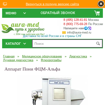
Вернуться в полную версию сайта
ОБРАТНЫЙ ЗВОНОК
МЕНЮ
8 (495) 128-41-81
Москва
8 (800) 775-69-28
По России
Напишите нам
info@aura-med.ru
с 2004 года работаем для Вас!
Доставка по всей России и в страны СНГ
КАТАЛОГ
»
»
»
Главная
Медицинское оборудование
Диагностика
»
Лучевая диагностика
Флюорографы
Аппарат Пони ФЦМ-Альфа