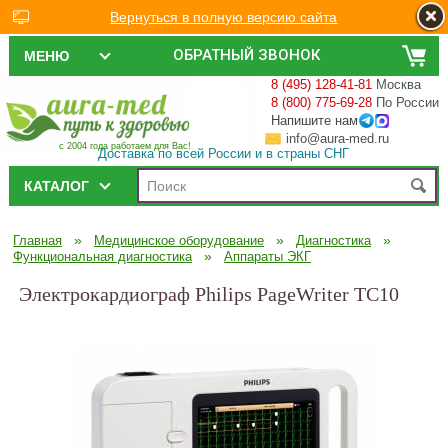
Вернуться в полную версию сайта
ОБРАТНЫЙ ЗВОНОК
МЕНЮ
8 (495) 128-41-81
Москва
8 (800) 775-69-28
По России
Напишите нам
info@aura-med.ru
с 2004 года работаем для Вас!
Доставка по всей России и в страны СНГ
КАТАЛОГ
»
»
»
Главная
Медицинское оборудование
Диагностика
»
Функциональная диагностика
Аппараты ЭКГ
Электрокардиограф Philips PageWriter TC10