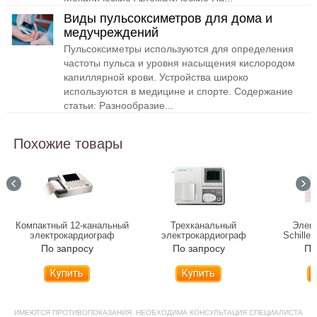
Виды пульсоксиметров для дома и
медучреждений
Пульсоксиметры используются для определения
частоты пульса и уровня насыщения кислородом
капиллярной крови. Устройства широко
используются в медицине и спорте. Содержание
статьи: Разнообразие...
Похожие товары
Компактный 12-канальный
Трехканальный
Элек
электрокардиограф
электрокардиограф
Schille
DIXION ECG 1012
DIXION ECG 1003
По запросу
По запросу
По
Купить
Купить
ИМЕЮТСЯ ПРОТИВОПОКАЗАНИЯ. НЕОБХОДИМА КОНСУЛЬТАЦИЯ СПЕЦИАЛИСТА