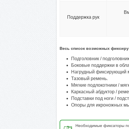
Вм
Поддержка рук
Весь список возможных фиксирую
Подголовник / подголовни
Боковые поддержки в обла
Нагрудный фиксирующий мн
Тазовый ремень.
Мягкие подлокотники / мяг
Каркасный абдуктор / рем
Подставки под ноги / подс
Опоры для икроножных мы
Необходимые фиксаторы по