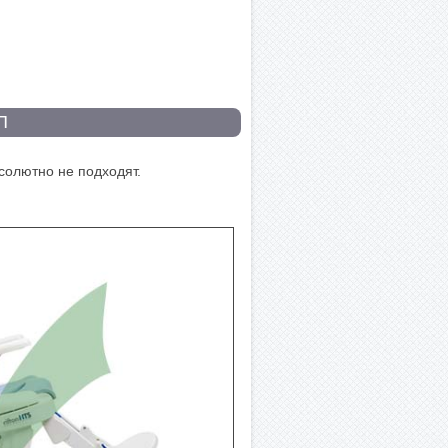
П
солютно не подходят.