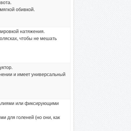
вота.
мягкой обивкой.
лировкой натяжения.
колясках, чтобы не мешать
уктор.
язнении и имеет универсальный
ндалиями или фиксирующими
и для голеней (но они, как