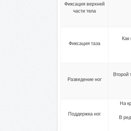
Фиксация верхней
части тела
Как
Фиксация таза
Второй 
Разведение ног
На к
Поддержка ног
В ред