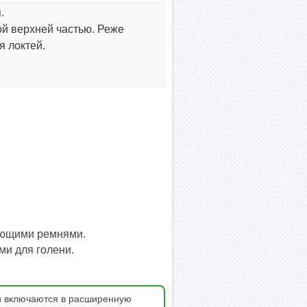
.
ой верхней частью. Реже
я локтей.
рующими ремнями.
и для голени.
и включаются в расширенную