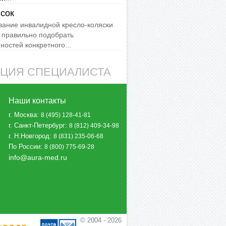
сок
вание инвалидной кресло-коляски
 правильно подобрать
остей конкретного...
АЦИЯ СПЕЦИАЛИСТА
Наши контакты
г. Москва
:
8 (495) 128-41-81
г. Санкт-Петербург
:
8 (812) 409-34-98
г. Н.Новгород
:
8 (831) 235-06-68
По России
:
8 (800) 775-69-28
info@aura-med.ru
© 2004 - 2026