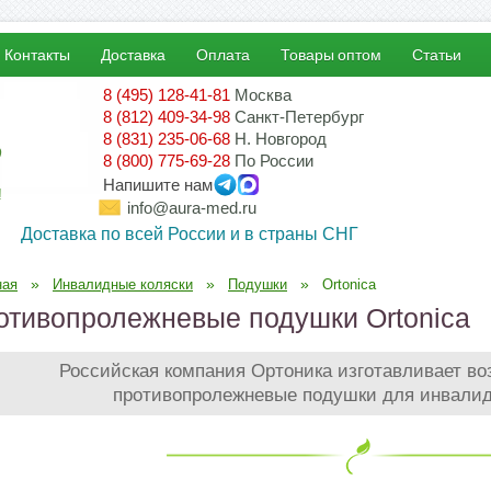
Контакты
Доставка
Оплата
Товары оптом
Статьи
8 (495) 128-41-81
Москва
8 (812) 409-34-98
Санкт-Петербург
8 (831) 235-06-68
Н. Новгород
8 (800) 775-69-28
По России
Напишите нам
!
info@aura-med.ru
Доставка по всей России и в страны СНГ
»
»
»
ная
Инвалидные коляски
Подушки
Ortonica
отивопролежневые подушки Ortonica
Российская компания Ортоника изготавливает в
противопролежневые подушки для инвалид