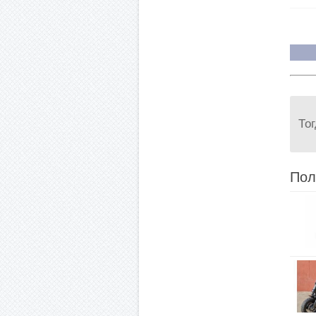
То
Пол