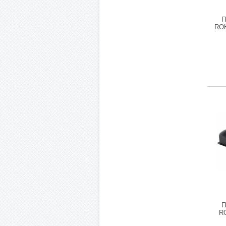
П
RO
П
R