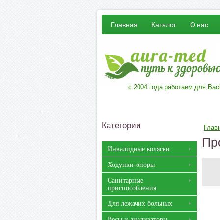
Главная
Каталог
О нас
с 2004 года работаем для Вас
Категории
Глав
Пр
Инвалидные коляски
Ходунки-опоры
Санитарные
приспособления
Для лежачих больных
Весы и анализаторы