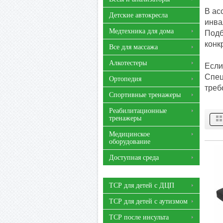
В ас
Детские автокресла
инва
Медтехника для дома
Подб
конк
Все для массажа
Алкотестеры
Если
Спец
Ортопедия
треб
Спортивные тренажеры
Реабилитационные
тренажеры
Медицинское
оборудование
Доступная среда
ТСР для детей с ДЦП
ТСР для детей с аутизмом
ТСР после инсульта