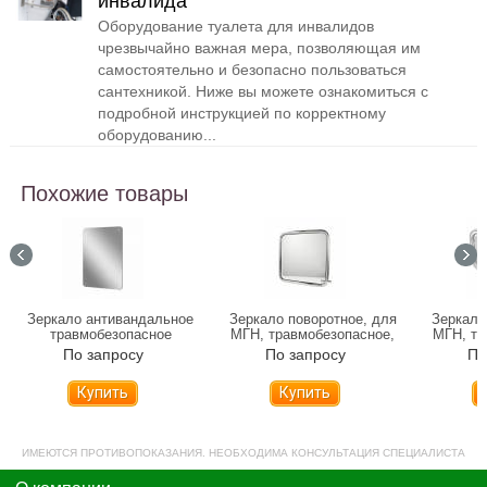
инвалида
Оборудование туалета для инвалидов
чрезвычайно важная мера, позволяющая им
самостоятельно и безопасно пользоваться
сантехникой. Ниже вы можете ознакомиться с
подробной инструкцией по корректному
оборудованию...
Похожие товары
Зеркало антивандальное
Зеркало поворотное, для
Зеркало
травмобезопасное
МГН, травмобезопасное,
МГН, тр
нержавеющая сталь 600 х
нержавеющая сталь,
нержа
По запросу
По запросу
По
400 мм (50478-1)
68x68 см
Купить
Купить
ИМЕЮТСЯ ПРОТИВОПОКАЗАНИЯ. НЕОБХОДИМА КОНСУЛЬТАЦИЯ СПЕЦИАЛИСТА