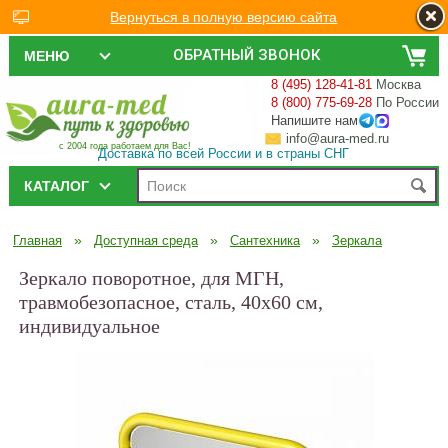
Вернуться в полную версию сайта
ОБРАТНЫЙ ЗВОНОК
МЕНЮ
8 (495) 128-41-81
Москва
8 (800) 775-69-28
По России
Напишите нам
info@aura-med.ru
с 2004 года работаем для Вас!
Доставка по всей России и в страны СНГ
КАТАЛОГ
»
»
»
Главная
Доступная среда
Сантехника
Зеркала
Зеркало поворотное, для МГН,
травмобезопасное, сталь, 40х60 cм,
индивидуальное