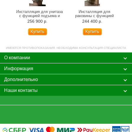
я
Инсталляция для унитаза
Инсталляция для
Инс
ией
с функцией подъема и
раковины с функцией
с
ия
опускания
подъема и опускания
256 900 р.
244 400 р.
ИМЕЮТСЯ ПРОТИВОПОКАЗАНИЯ. НЕОБХОДИМА КОНСУЛЬТАЦИЯ СПЕЦИАЛИСТА
О компании
Информация
Дополнительно
Наши контакты