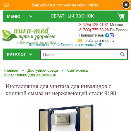
Вернуться в полную версию сайта
ОБРАТНЫЙ ЗВОНОК
МЕНЮ
8 (495) 128-41-81
Москва
8 (800) 775-69-28
По России
Напишите нам
info@aura-med.ru
с 2004 года работаем для Вас!
Доставка по всей России и в страны СНГ
КАТАЛОГ
»
»
»
Главная
Доступная среда
Сантехника
Инсталляции для сантехники
Инсталляция для унитаза для инвалидов с
кнопкой смыва из нержавеющей стали 9198