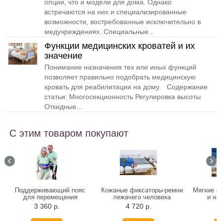
опции, что и модели для дома. Однако
встречаются на них и специализированные
возможности, востребованные исключительно в
медучреждениях. Специальные...
Функции медицинских кроватей и их
значение
Понимание назначения тех или иных функций
позволяет правильно подобрать медицинскую
кровать для реабилитации на дому. Содержание
статьи: Многосекционность Регулировка высоты
Откидные...
С этим товаром покупают
Поддерживающий пояс
Кожаные фиксаторы-ремни
Мягкие ф
для перемещения
лежачего человека
и но
больного
3 360 р.
4 720 р.
3