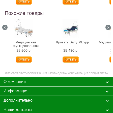
Похожие товары
Медицинская
Кровать Barry MB2pp
Медицинс
функциональная
механическая кровать
38 500 р.
38 490 р.
2
Армед РС105-Б
1
ИМЕЮТСЯ ПРОТИВОПОКАЗАНИЯ. НЕОБХОДИМА КОНСУЛЬТАЦИЯ СПЕЦИАЛИСТА
О компании
Информация
Дополнительно
Наши контакты