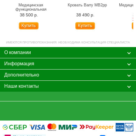
Медицинская
Кровать Barry MB2pp
Медицинс
функциональная
механическая кровать
38 500 р.
38 490 р.
2
Армед РС105-Б
1
ИМЕЮТСЯ ПРОТИВОПОКАЗАНИЯ. НЕОБХОДИМА КОНСУЛЬТАЦИЯ СПЕЦИАЛИСТА
О компании
Информация
Дополнительно
Наши контакты