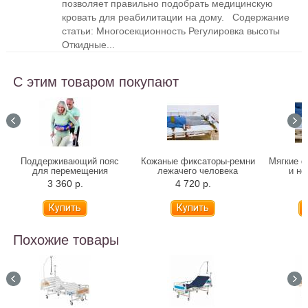
позволяет правильно подобрать медицинскую
кровать для реабилитации на дому. Содержание
статьи: Многосекционность Регулировка высоты
Откидные...
С этим товаром покупают
Поддерживающий пояс
Кожаные фиксаторы-ремни
Мягкие ф
для перемещения
лежачего человека
и но
больного
3 360 р.
4 720 р.
3
Похожие товары