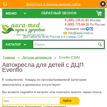
Вернуться в полную версию сайта
ОБРАТНЫЙ ЗВОНОК
МЕНЮ
8 (495) 128-41-81
Москва
8 (800) 775-69-28
По России
Напишите нам
info@aura-med.ru
с 2004 года работаем для Вас!
Доставка по всей России и в страны СНГ
КАТАЛОГ
»
»
Главная
Детские автокресла
Evenflo (США)
Автокресла для детей с ДЦП
Evenflo
К сожалению, товары из просматриваемой категории
закончились и временно отсутствуют.
Вы можете перейти в каталог или поискать аналог через поиск.
Найдется все. Например, сумка-тележка