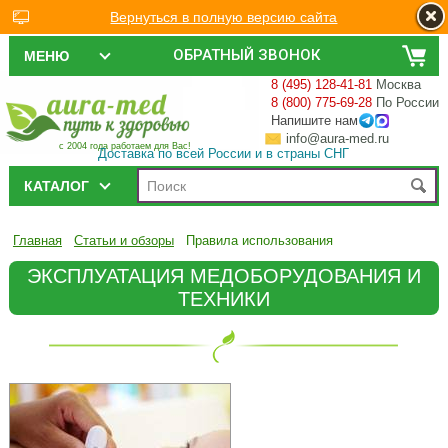
Вернуться в полную версию сайта
ОБРАТНЫЙ ЗВОНОК
МЕНЮ
8 (495) 128-41-81
Москва
8 (800) 775-69-28
По России
Напишите нам
info@aura-med.ru
с 2004 года работаем для Вас!
Доставка по всей России и в страны СНГ
КАТАЛОГ
Главная
Статьи и обзоры
Правила использования
ЭКСПЛУАТАЦИЯ МЕДОБОРУДОВАНИЯ И
ТЕХНИКИ