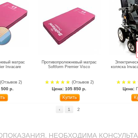
невый матрас
Противопролежневый матрас
Электричес
ier Invacare
Softform Premier Visco
коляска Invaca
(Отзывов 2)
(Отзывов 2)
 500 р.
Цена: 105 850 р.
Цена:
ить
Купить
К
‹
1
2
ПОКАЗАНИЯ. НЕОБХОДИМА КОНСУЛЬТ