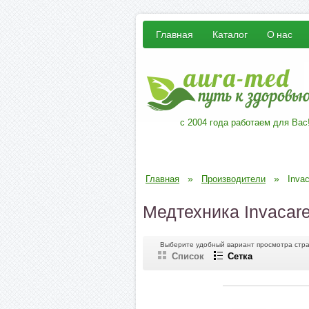
Главная
Каталог
О нас
с 2004 года работаем для Вас
»
»
Главная
Производители
Inva
Медтехника Invacar
Выберите удобный вариант просмотра стр
Список
Сетка